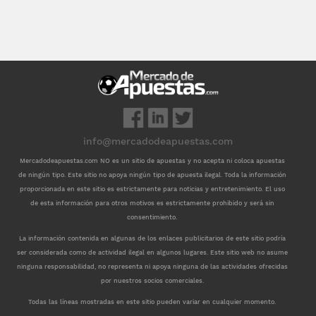
info@mercadodeapuestas.com
Mercadodeapuestas.com NO es un sitio de apuestas y no acepta ni coloca apuestas
de ningún tipo. Este sitio no apoya ningún tipo de apuesta ilegal. Toda la información
proporcionada en este sitio es estrictamente para noticias y entretenimiento. El uso
de esta información para otros motivos es estrictamente prohibido y será sin
consentimiento.
La información contenida en algunas de los enlaces publicitarios de este sitio podría
ser considerada como de actividad ilegal en algunos lugares. Este sitio web no asume
ninguna responsabilidad, no representa ni apoya ninguna de las actividades ofrecidas
por nuestros socios comerciales.
Todas las líneas mostradas en este sitio pueden variar en cualquier momento.