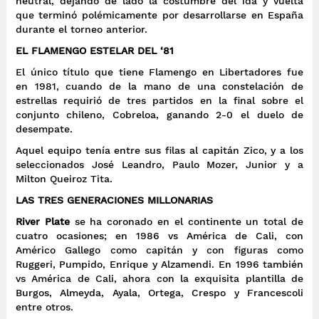
neutral
, dejando de lado la costumbre del ida y vuelta
que terminó polémicamente por desarrollarse en España
durante el torneo anterior.
EL FLAMENGO ESTELAR DEL ‘81
El único título que tiene Flamengo en Libertadores fue
en 1981, cuando de la mano de una constelación de
estrellas requirió de tres partidos en la final sobre el
conjunto chileno, Cobreloa, ganando 2-0 el duelo de
desempate.
Aquel equipo tenía entre sus filas al capitán Zico, y a los
seleccionados José Leandro, Paulo Mozer, Junior y a
Milton Queiroz Tita.
LAS TRES GENERACIONES MILLONARIAS
River Plate
se ha coronado en el continente un total de
cuatro ocasiones; en 1986 vs América de Cali, con
Américo Gallego como capitán y con figuras como
Ruggeri, Pumpido, Enrique y Alzamendi. En 1996 también
vs América de Cali, ahora con la exquisita plantilla de
Burgos, Almeyda, Ayala, Ortega, Crespo y Francescoli
entre otros.