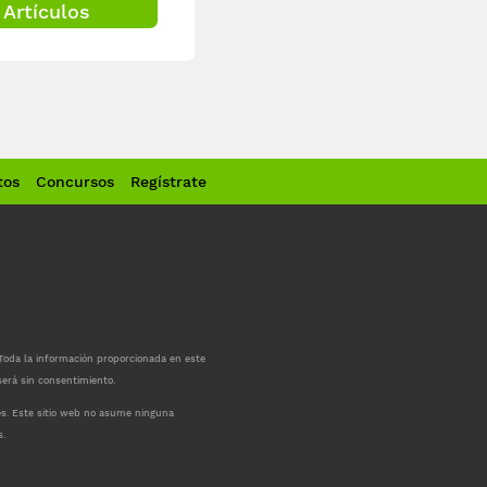
a Artículos
tos
Concursos
Regístrate
 Toda la información proporcionada en este
será sin consentimiento.
res. Este sitio web no asume ninguna
s.