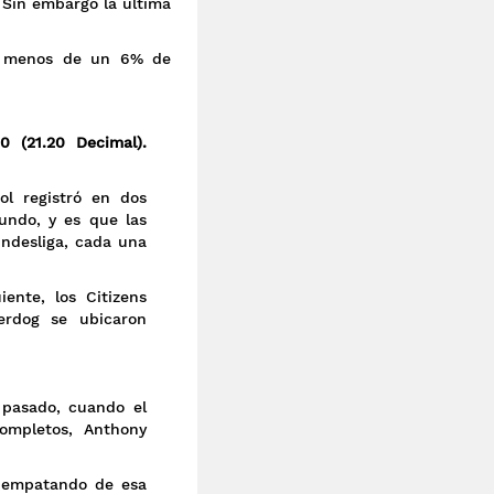
 Sin embargo la última
ía menos de un 6% de
0 (21.20 Decimal).
l registró en dos
mundo, y es que las
ndesliga, cada una
ente, los Citizens
rdog se ubicaron
 pasado, cuando el
ompletos, Anthony
 empatando de esa