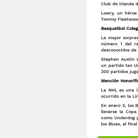
Club de Irlanda d
Lowry, un héroe 
Tommy Fleetwood
Basquetbol Coleg
La mayor sorpres
número 1 del ra
desconocidos de 
Stephen Austin s
un partido tan U
200 partidos juga
Mención Honorífic
La NHL es una li
ocurrido en la L
En enero 3, los 
llevarse la Copa
como Underdog y 
los Blues, al fina