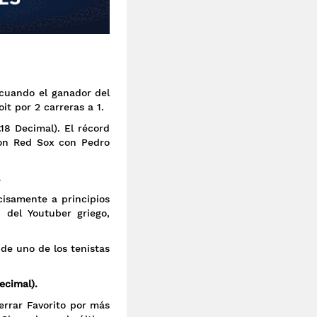
, cuando el ganador del
t por 2 carreras a 1.
.18 Decimal). El récord
ton Red Sox con Pedro
.
cisamente a principios
 del Youtuber griego,
 de uno de los tenistas
ecimal).
errar Favorito por más