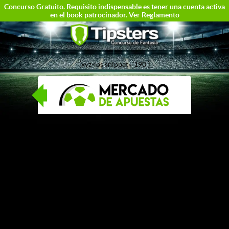
Concurso Gratuito. Requisito indispensable es tener una cuenta activa
en el book patrocinador.
Ver Reglamento
[xyz-ips snippet=’190′]