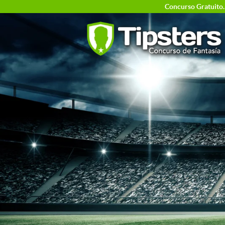
Concurso Gratuito. 