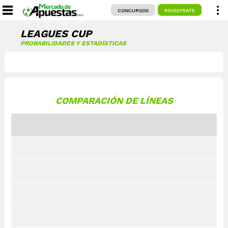
CONCURSOS
REGÍSTRATE
LEAGUES CUP
PROBABILIDADES Y ESTADÍSTICAS
COMPARACIÓN DE LÍNEAS