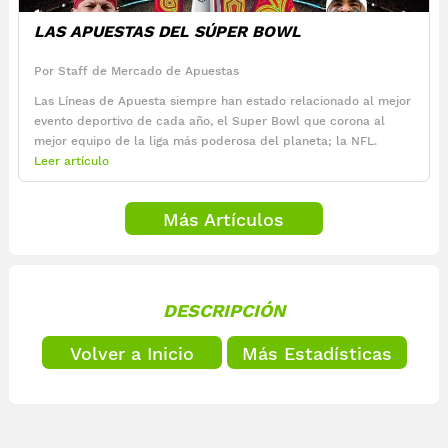
LAS APUESTAS DEL SÚPER BOWL
Por Staff de Mercado de Apuestas
Las Líneas de Apuesta siempre han estado relacionado al mejor
evento deportivo de cada año, el Super Bowl que corona al
mejor equipo de la liga más poderosa del planeta; la NFL.
Leer artículo
Más Artículos
DESCRIPCIÓN
Volver a Inicio
Más Estadísticas