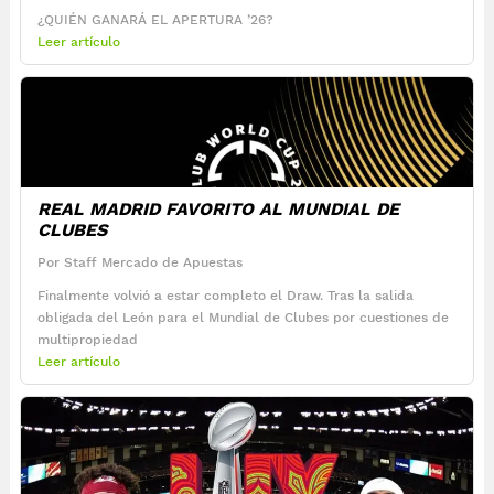
¿QUIÉN GANARÁ EL APERTURA ’26?
Leer artículo
REAL MADRID FAVORITO AL MUNDIAL DE
CLUBES
Por Staff Mercado de Apuestas
Finalmente volvió a estar completo el Draw. Tras la salida
obligada del León para el Mundial de Clubes por cuestiones de
multipropiedad
Leer artículo