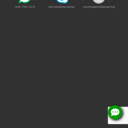
+506 7183-3472
MercadoDeApuestas
www.begambleaweer.org