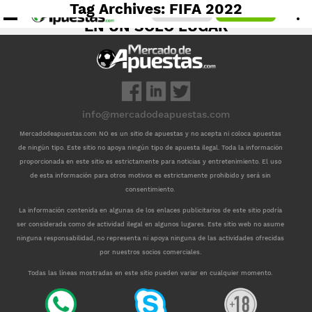
LAS MEJORES OPCIONES PARA APOSTAR
Tag Archives: FIFA 2022
CONCURSOS
REGÍSTRATE
EN UN SOLO LUGAR
info@mercadodeapuestas.com
Mercadodeapuestas.com NO es un sitio de apuestas y no acepta ni coloca apuestas
de ningún tipo. Este sitio no apoya ningún tipo de apuesta ilegal. Toda la información
proporcionada en este sitio es estrictamente para noticias y entretenimiento. El uso
de esta información para otros motivos es estrictamente prohibido y será sin
consentimiento.
La información contenida en algunas de los enlaces publicitarios de este sitio podría
ser considerada como de actividad ilegal en algunos lugares. Este sitio web no asume
ninguna responsabilidad, no representa ni apoya ninguna de las actividades ofrecidas
por nuestros socios comerciales.
Todas las líneas mostradas en este sitio pueden variar en cualquier momento.